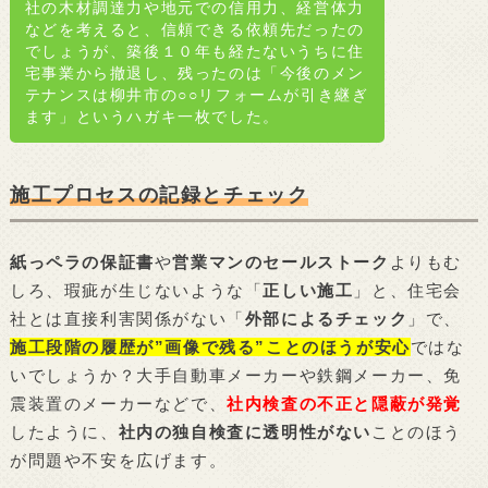
社の木材調達力や地元での信用力、経営体力
などを考えると、信頼できる依頼先だったの
でしょうが、築後１０年も経たないうちに住
宅事業から撤退し、残ったのは「今後のメン
テナンスは柳井市の○○リフォームが引き継ぎ
ます」というハガキ一枚でした。
施工プロセスの記録とチェック
紙っペラの保証書
や
営業マンのセールストーク
よりもむ
しろ、瑕疵が生じないような「
正しい施工
」と、住宅会
社とは直接利害関係がない「
外部によるチェック
」で、
施工段階の履歴が”画像で残る”ことのほうが安心
ではな
いでしょうか？大手自動車メーカーや鉄鋼メーカー、免
震装置のメーカーなどで、
社内検査の不正と隠蔽が発覚
したように、
社内の独自検査に透明性がない
ことのほう
が問題や不安を広げます。