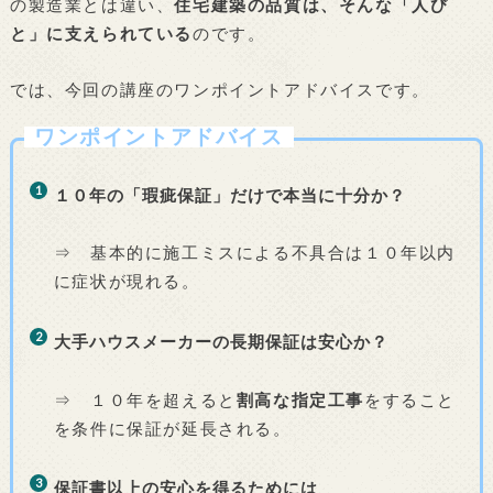
の製造業とは違い、
住宅建築の品質は、そんな「人び
と」に支えられている
のです。
では、今回の講座のワンポイントアドバイスです。
ワンポイントアドバイス
１０年の「瑕疵保証」だけで本当に十分か？
⇒ 基本的に施工ミスによる不具合は１０年以内
に症状が現れる。
大手ハウスメーカーの長期保証は安心か？
⇒ １０年を超えると
割高な指定工事
をすること
を条件に保証が延長される。
保証書以上の安心を得るためには