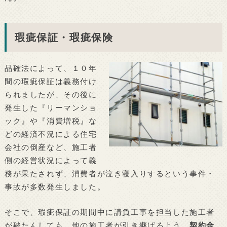
瑕疵保証・瑕疵保険
品確法によって、１０年
間の瑕疵保証は義務付け
られましたが、その後に
発生した『リーマンショ
ック』や『消費増税』な
どの経済不況による住宅
会社の倒産など、施工者
側の経営状況によって義
務が果たされず、消費者が泣き寝入りするという事件・
事故が多数発生しました。
そこで、瑕疵保証の期間中に請負工事を担当した施工者
が破たんしても、他の施工者が引き継げるよう、
契約金