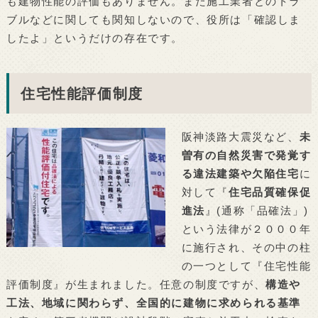
も建物性能の評価もありません。また施工業者とのトラ
ブルなどに関しても関知しないので、役所は「確認しま
したよ」というだけの存在です。
住宅性能評価制度
阪神淡路大震災など、
未
曽有の自然災害で発覚す
る違法建築や欠陥住宅
に
対して『
住宅品質確保促
進法
』(通称「品確法」)
という法律が２０００年
に施行され、その中の柱
の一つとして『住宅性能
評価制度』が生まれました。任意の制度ですが、
構造や
工法、地域に関わらず、全国的に建物に求められる基準