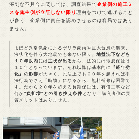
深刻な不具合に関しては、調査結果で
企業側の施工ミ
スを施主側が立証しない限り
理由をつけて逃げること
が多く、企業側に責任を認めさせるのは容易ではあり
ません。
よほど異常気象によるゲリラ豪雨や巨大台風の襲来、
液状化を伴う大地震でも来ない限り、
地盤沈下なども
１０年以内には症状が出る
から、法的には瑕疵保証は
１０年となっています。それ以降は基本的に
『経年劣
化』の影響
が大きく、民法上でも２０年を超えれば不
法行為でさえ「時効」になるから、無料補修は困難で
す。だから２０年を超える長期保証は、有償工事など
何か
”負担増”との引き換え条件
となり、購入者側の実
質メリットはありません。