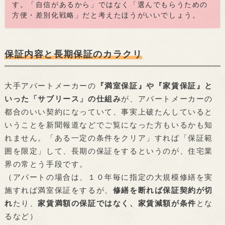
す。「自信があるから」ではなく「選んでもらうための
方便・差別化戦略」だと考えたほうがいいでしょう。
保証内容と長期保証のカラクリ
大手アパートメーカーの
『満室保証』や『家賃保証』と
いった「サブリース」の仕組み
が、アパートメーカーの
都合のいい契約になっていて、事実上破たんしていると
いうことを新聞報道などでご覧になった方もいるかも知
れません。「ある一定の条件をクリア」すれば「保証範
囲を限定」して、長期の保証をするというのが、住宅業
界の常とう手段です。
（アパートの場合は、１０年毎に指定の大規模修繕を実
施すれば満室保証をするが、
修繕を断れば保証契約が切
れ
たり、
家賃満額の保証ではなく、家賃減額が条件
とな
るなど）