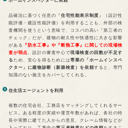
ホームインスペクターに依頼
品確法に基づく任意の『
住宅性能表示制度
』（設計性
能評価・建設性能評価）を利用することも、外部の検
査機関を使うという意味で、コスパの高い「第三者の
チェック」だが、建物の耐久性や快適性に大きな影響
がある
『防水工事』や『断熱工事』に関しての現場検
査が弱点
。設計の審査中心で
現場検査の回数が不足す
る
ため、安心を得るためには
専業の「ホームインスペ
クター」に建物診断（新築検査）を依頼
すると、専門
知識のない施主をカバーしてくれる。
住生活エージェントを利用
複数の住宅会社、工務店をマッチングしてくれるサー
ビス。ある程度の実績や運営年数があれば、各社の特
長や実際に建てた人からの意見、クレーム情報などが
入っており、工事中の
第三者検査などの依頼
をするこ