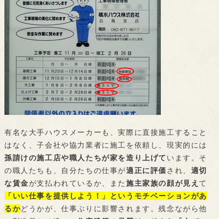
有名な大手ハウスメーカーも、実際に直接施工すること
はなく、子会社や協力業者に施工を依頼し、現実的には
孫請けの施工店や職人たちが家を造り上げて
います。そ
の職人たちも、自分たちの仕事が
適正に評価
され、
適切
な賃金
が支払われているか、また
施主家族の顔が見え
て
「いい仕事を提供しよう！」というモチベーションがあ
るか
どうかが、仕事ぶりに影響されます。残念ながら他