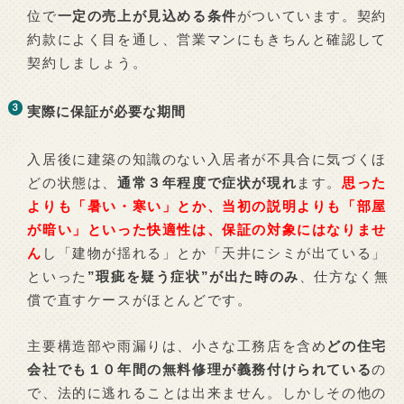
位で
一定の売上が見込める条件
がついています。契約
約款によく目を通し、営業マンにもきちんと確認して
契約しましょう。
実際に保証が必要な期間
入居後に建築の知識のない入居者が不具合に気づくほ
どの状態は、
通常３年程度で症状が現れ
ます。
思った
よりも「暑い・寒い」とか、当初の説明よりも「部屋
が暗い」といった快適性は、保証の対象にはなりませ
ん
し「建物が揺れる」とか「天井にシミが出ている」
といった
”瑕疵を疑う症状”が出た時のみ
、仕方なく無
償で直すケースがほとんどです。
主要構造部や雨漏りは、小さな工務店を含め
どの住宅
会社でも１０年間の無料修理が義務付けられている
の
で、法的に逃れることは出来ません。しかしその他の