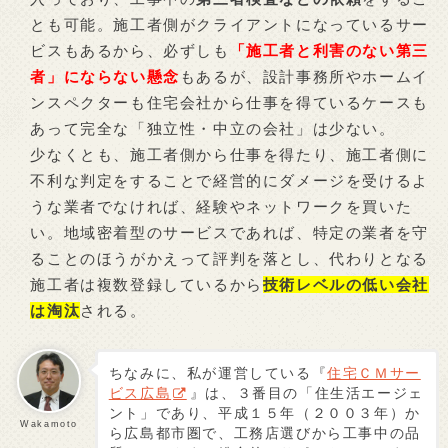
とも可能。施工者側がクライアントになっているサー
ビスもあるから、必ずしも
「施工者と利害のない第三
者」にならない懸念
もあるが、設計事務所やホームイ
ンスペクターも住宅会社から仕事を得ているケースも
あって完全な「独立性・中立の会社」は少ない。
少なくとも、施工者側から仕事を得たり、施工者側に
不利な判定をすることで経営的にダメージを受けるよ
うな業者でなければ、経験やネットワークを買いた
い。地域密着型のサービスであれば、特定の業者を守
ることのほうがかえって評判を落とし、代わりとなる
施工者は複数登録しているから
技術レベルの低い会社
は淘汰
される。
ちなみに、私が運営している『
住宅ＣＭサー
ビス広島
』は、３番目の「住生活エージェ
ント」であり、平成１５年（２００３年）か
Wakamoto
ら広島都市圏で、工務店選びから工事中の品