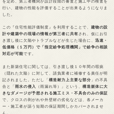
を定め、第三者機関が設計段階の審査と施工中の検査を
行い、建物の性能を評価することが出来るようになりま
した。
この『住宅性能評価制度』を利用することで、
建物の設
計や建築中の現場の情報が第三者に共有
され、仮にお引
き渡し後に欠陥やトラブルなどが生じた場合に、
迅速・
低価格（１万円）で「指定紛争処理機関」で紛争の相談
対応が可能
です。
また新築住宅に関しては、引き渡し後１０年間の瑕疵
（隠れた欠陥）に対して、請負業者に補修する責任が明
記されました。ただし「
構造耐力上主要な部分
」の不具
合と「
雨水の侵入
（雨漏れ等）」という、
構造躯体に大
きなダメージが予想される施工ミス・不具合のみの保証
で、クロスの剥がれや外壁材の劣化などは、各メーカ
ー・施工者が謳う短期の保証期間しかカバーされませ
ん。