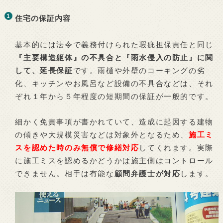
住宅の保証内容
基本的には法令で義務付けられた瑕疵担保責任と同じ
『主要構造躯体』の不具合と『雨水侵入の防止』に関
して、延長保証
です。雨樋や外壁のコーキングの劣
化、キッチンやお風呂など設備の不具合などは、それ
ぞれ１年から５年程度の短期間の保証が一般的です。
細かく免責事項が書かれていて、造成に起因する建物
の傾きや大規模災害などは対象外となるため、
施工ミ
スを認めた時のみ無償で修繕対応
してくれます。実際
に施工ミスを認めるかどうかは施主側はコントロール
できません。相手は有能な
顧問弁護士が対応
します。