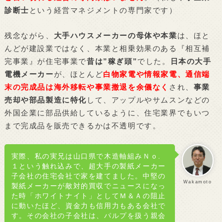
診断士
という経営マネジメントの専門家です）
残念ながら、
大手ハウスメーカーの母体や本業
は、ほと
んどが建設業ではなく、本業と相乗効果のある『相互補
完事業』が住宅事業で
昔は”稼ぎ頭”
でした。
日本の大手
電機メーカー
が、ほとんど
白物家電や情報家電、通信端
末の完成品は海外移転や事業撤退を余儀なく
され、
事業
売却や部品製造に特化
して、アップルやサムスンなどの
外国企業に部品供給しているように、住宅業界でもいつ
まで完成品を販売できるかは不透明です。
実際、私の実兄は山口県で木造軸組みＮｏ.
１という触れ込みで、超大手の製紙メーカー
子会社の住宅会社で家を建てました。中堅の
Wakamoto
製紙メーカーが敵対的買収でニュースになっ
た時「ホワイトナイト」としてＭ＆Ａの阻止
に動いたほど、資金力も信用力もある会社で
す。その会社の子会社は、パルプを扱う親会