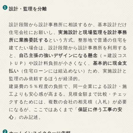
設計・監理を分離
設計段階から設計事務所に相談するか、基本設計だけ
住宅会社にお願いし、
実施設計と現場監理を設計事務
所に業務委託する
という方式。整形地で普通の住宅を
建てたい場合は、設計段階から設計事務所を利用する
と、
自己主張の強いデザインになる懸念
（＝建設コス
トＵＰ）や設計料負担が小さくなく、
基本的に現金支
払い
（住宅ローンには組込めない）ため、実施設計と
監理のみ依頼するほうが経済的。
建築費の５％程度の負担で、同一企業による設計・施
工よりも安心感が高まる。見積金額まで比較・チェッ
クするためには、複数の会社の相見積（入札）が必要
になるが、ここではあくまで「
保証に伴う工事の安
心
」のみ記述。