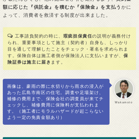
額に応じた『供託金』を積むか『保険金』を支払う
かに
よって、消費者を救済する制度が出来ました。
工事請負契約の時に、
瑕疵担保責任
の説明が義務付け
られ、重要事項として施主（契約者）自身も、しっかり
目を通して理解したことをチェック・署名を求められま
す。保険自体は施工者側が保険法人に支払いますが、
保
険証券は施主に届き
ます。
画像は、豪雨の際に水切りから雨水の浸入が
あった広島市南区の住宅。調査や足場架け、
補修の費用まで、保険会社の調査員が来てチ
Wakamoto
ェックし、補修費用に保険料が支払われま
す。（施工者にモラルハザードが起こらない
よう一定の免責金額あり）