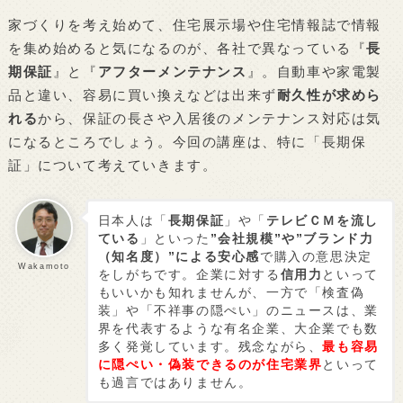
家づくりを考え始めて、住宅展示場や住宅情報誌で情報
を集め始めると気になるのが、各社で異なっている『
長
期保証
』と『
アフターメンテナンス
』。自動車や家電製
品と違い、容易に買い換えなどは出来ず
耐久性が求めら
れる
から、保証の長さや入居後のメンテナンス対応は気
になるところでしょう。今回の講座は、特に「長期保
証」について考えていきます。
日本人は「
長期保証
」や「
テレビＣＭを流し
ている
」といった
”会社規模”や”ブランド力
（知名度）”による安心感
で購入の意思決定
Wakamoto
をしがちです。企業に対する
信用力
といって
もいいかも知れませんが、一方で「検査偽
装」や「不祥事の隠ぺい」のニュースは、業
界を代表するような有名企業、大企業でも数
多く発覚しています。残念ながら、
最も容易
に隠ぺい・偽装できるのが住宅業界
といって
も過言ではありません。