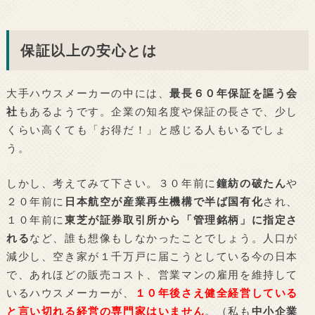
保証以上の安心とは
大手ハウスメーカーの中には、
最長６０年保証を謳う会
社
もあるようです。企業の知名度や保証の長さで、少し
くらい高くても「お得だ！」と感じる人もいるでしょ
う。
しかし、考えてみて下さい。３０年前に
鐘紡の破たん
や
２０年前に
日本航空が産業再生機構で半ば国有化
され、
１０年前に
東芝が証券取引所から「管理銘柄」に指定さ
れる
など、誰も想像もしなかったことでしょう。人口が
減少し、空き家が１千万戸に届こうとしている今の日本
で、あれほどの販売コスト、営業マンの雇用を維持して
いるハウスメーカーが、
１０年後さえ健全経営している
と言い切れる経営の専門家はいません
。（私も
中小企業