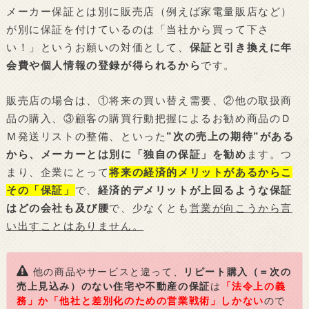
メーカー保証とは別に販売店（例えば家電量販店など）
が別に保証を付けているのは「当社から買って下さ
い！」というお願いの対価として、
保証と引き換えに年
会費や個人情報の登録が得られるから
です。
販売店の場合は、①将来の買い替え需要、②他の取扱商
品の購入、③顧客の購買行動把握によるお勧め商品のＤ
Ｍ発送リストの整備、といった
”次の売上の期待”がある
から、メーカーとは別に「独自の保証」を勧め
ます。つ
まり、企業にとって
将来の経済的メリットがあるからこ
その「保証」
で、
経済的デメリットが上回るような保証
はどの会社も及び腰
で、少なくとも
営業が向こうから言
い出すことはありません。
他の商品やサービスと違って、
リピート購入（＝次の
売上見込み）のない住宅や不動産の保証
は
「法令上の義
務」か「他社と差別化のための営業戦術」しかない
ので