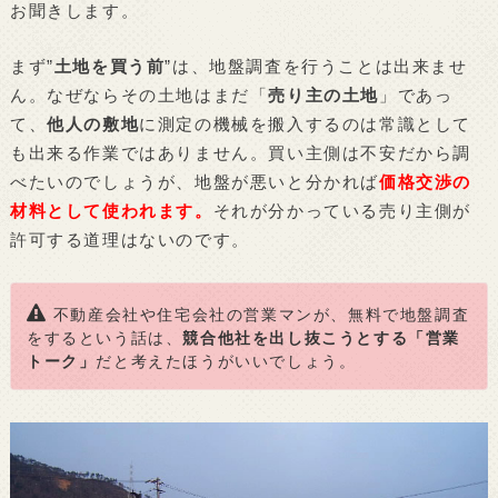
お聞きします。
まず”
土地を買う前
”は、地盤調査を行うことは出来ませ
ん。なぜならその土地はまだ「
売り主の土地
」であっ
て、
他人の敷地
に測定の機械を搬入するのは常識として
も出来る作業ではありません。買い主側は不安だから調
べたいのでしょうが、地盤が悪いと分かれば
価格交渉の
材料として使われます。
それが分かっている売り主側が
許可する道理はないのです。
不動産会社や住宅会社の営業マンが、無料で地盤調査
をするという話は、
競合他社を出し抜こうとする「営業
トーク」
だと考えたほうがいいでしょう。