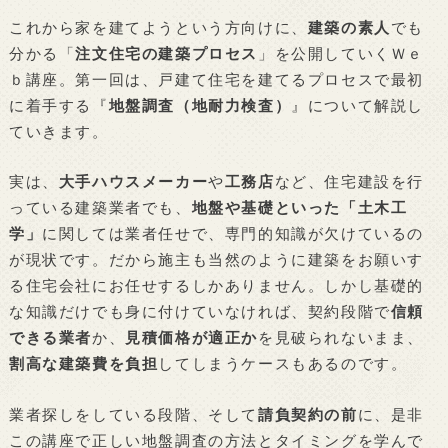
これから家を建てようという方向けに、
建築の素人
でも
分かる「
注文住宅の建築プロセス
」を公開していくＷｅ
ｂ講座。第一回は、戸建て住宅を建てるプロセスで最初
に着手する『
地盤調査（地耐力検査）
』について解説し
ていきます。
実は、
大手ハウスメーカー
や
工務店
など、住宅建設を行
っている建築業者でも、
地盤や基礎といった「土木工
学」
に関しては業者任せで、専門的知識が欠けているの
が現状です。だから施主も当然のように建築をお願いす
る住宅会社にお任せするしかありません。しかし基礎的
な知識だけでも身に付けていなければ、契約段階で
信頼
できる業者
か、
見積価格が適正か
を見破られないまま、
割高な建築費を負担
してしまうケースもあるのです。
業者探しをしている段階、そして
請負契約の前
に、是非
この講座で正しい地盤調査の方法とタイミングを学んで