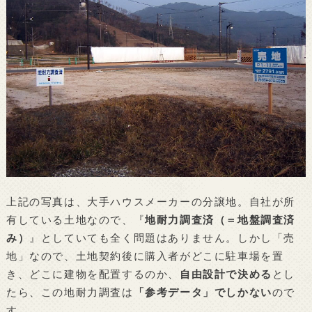
上記の写真は、大手ハウスメーカーの分譲地。自社が所
有している土地なので、『
地耐力調査済（＝地盤調査済
み）
』としていても全く問題はありません。しかし「売
地」なので、土地契約後に購入者がどこに駐車場を置
き、どこに建物を配置するのか、
自由設計で決める
とし
たら、この地耐力調査は
「参考データ」でしかない
ので
す。