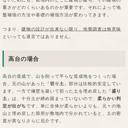
重さがどのくらいあるのかが重要です。それによって地
盤補強の方法や基礎の補強方法が変わってきます。
つまり、
建物の設計が出来ない限り、地盤調査は無意味
といっても過言ではありません。
高台の場合
高台の造成で、山を削って平らな造成地をつくった場
合、元の山があった『
切り土
』部分は比較的安定してい
ます。一方で擁壁を築いて切った土を埋め戻した『
盛り
土
』は、十分土が締め固まっていないので、
柔らかい判
定が出がち
です。単に全体が柔らかいよりも、元々の地
山と埋め戻した箇所が敷地内で分かれていると、土の密
度が異なりさらに厄介です。