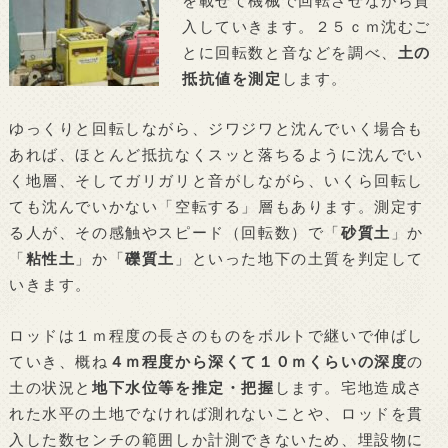
を載せて機械で回転させながら貫
入していきます。２５ｃｍ沈むご
とに回転数と音などを調べ、
土の
抵抗値を測定
します。
ゆっくりと回転しながら、ジワジワと沈んでいく場合も
あれば、ほとんど抵抗なくスッと落ちるように沈んでい
く地層、そしてガリガリと音がしながら、いくら回転し
ても沈んでいかない「空転する」層もあります。測定す
る人が、その感触やスピード（回転数）で「
砂質土
」か
「
粘性土
」か「
礫質土
」といった地下の土質を判定して
いきます。
ロッドは１ｍ程度の長さのものをボルトで継いで伸ばし
ていき、概ね
４ｍ程度から深くて１０ｍくらいの深度
の
土の状況と
地下水位等を推定・把握
します。宅地造成さ
れた水平の土地でなければ測れないことや、ロッドを貫
入した数センチの範囲しか計測できないため、埋設物に