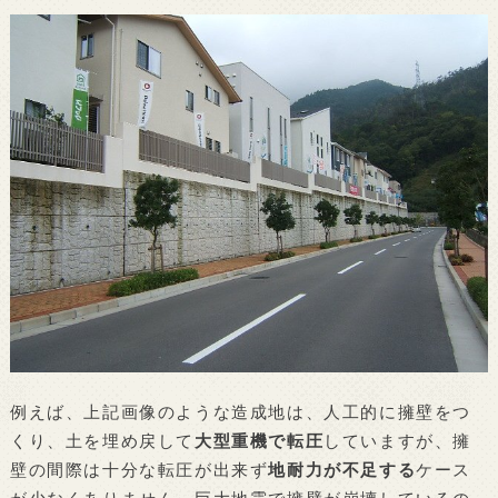
例えば、上記画像のような造成地は、人工的に擁壁をつ
くり、土を埋め戻して
大型重機で転圧
していますが、擁
壁の間際は十分な転圧が出来ず
地耐力が不足する
ケース