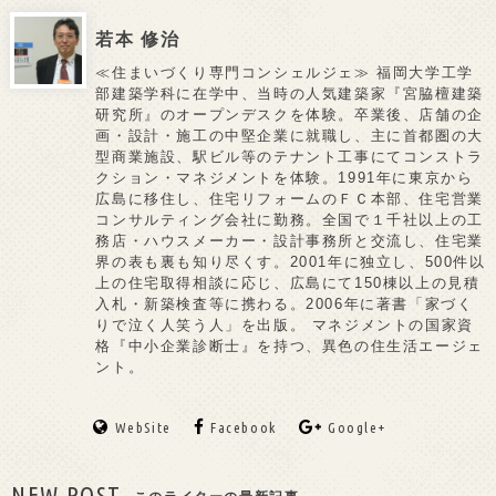
若本 修治
≪住まいづくり専門コンシェルジェ≫ 福岡大学工学
部建築学科に在学中、当時の人気建築家『宮脇檀建築
研究所』のオープンデスクを体験。卒業後、店舗の企
画・設計・施工の中堅企業に就職し、主に首都圏の大
型商業施設、駅ビル等のテナント工事にてコンストラ
クション・マネジメントを体験。1991年に東京から
広島に移住し、住宅リフォームのＦＣ本部、住宅営業
コンサルティング会社に勤務。全国で１千社以上の工
務店・ハウスメーカー・設計事務所と交流し、住宅業
界の表も裏も知り尽くす。2001年に独立し、500件以
上の住宅取得相談に応じ、広島にて150棟以上の見積
入札・新築検査等に携わる。2006年に著書「家づく
りで泣く人笑う人」を出版。 マネジメントの国家資
格『中小企業診断士』を持つ、異色の住生活エージェ
ント。
WebSite
Facebook
Google+
NEW POST