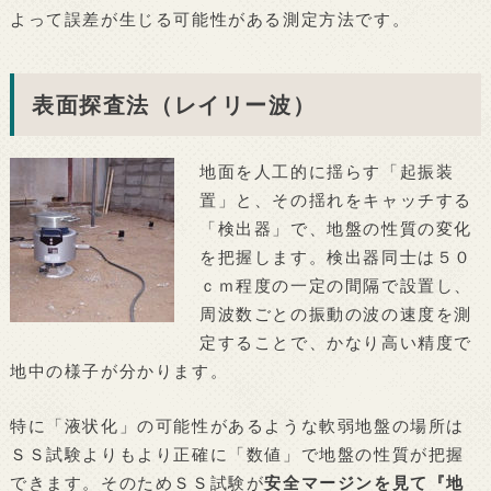
よって誤差が生じる可能性がある測定方法です。
表面探査法（レイリー波）
地面を人工的に揺らす「起振装
置」と、その揺れをキャッチする
「検出器」で、地盤の性質の変化
を把握します。検出器同士は５０
ｃｍ程度の一定の間隔で設置し、
周波数ごとの振動の波の速度を測
定することで、かなり高い精度で
地中の様子が分かります。
特に「液状化」の可能性があるような軟弱地盤の場所は
ＳＳ試験よりもより正確に「数値」で地盤の性質が把握
できます。そのためＳＳ試験が
安全マージンを見て『地