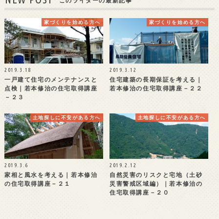
このライターの最新記事
家づくりを始める方へ
家づくりを始める方へ
2019.3.18
2019.3.12
一戸建て住宅のメンテナンスと
住宅建築の長期保証を考える｜
点検｜若本修治の住宅取得講座
若本修治の住宅取得講座－２２
－２３
土地探しに不安がある方へ
土地探しに不安がある方へ
2019.3.6
2019.2.12
家相と風水を考える｜若本修治
自然災害のリスクと宅地（土砂
の住宅取得講座－２１
災害警戒区域編）｜若本修治の
住宅取得講座－２０