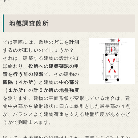
地盤調査箇所
では実際には、敷地の
どこを計測
するのが正しい
のでしょうか？
それは、建築する建物の設計がほ
ぼ終わり、
役所への建築確認の申
請を行う前の段階
で、その建物の
四隅（４か所）
と建物の
中心部分
（１か所）
の
計５か所の地盤強度
を測ります。建物の平面形状が変形している場合は、建
物中央部から放射線状に四方に線引きした最長部の４点
が、バランスよく建物荷重を支える地盤強度があるかど
うかで判断出来ます。
従って、土地契約の段階はおろか、間取りを検討する段