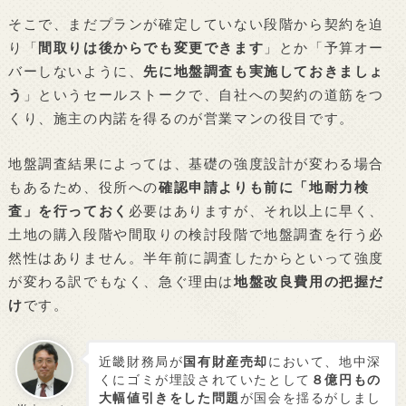
そこで、まだプランが確定していない段階から契約を迫
り「
間取りは後からでも変更できます
」とか「予算オー
バーしないように、
先に地盤調査も実施しておきましょ
う
」というセールストークで、自社への契約の道筋をつ
くり、施主の内諾を得るのが営業マンの役目です。
地盤調査結果によっては、基礎の強度設計が変わる場合
もあるため、役所への
確認申請よりも前に「地耐力検
査」を行っておく
必要はありますが、それ以上に早く、
土地の購入段階や間取りの検討段階で地盤調査を行う必
然性はありません。半年前に調査したからといって強度
が変わる訳でもなく、急ぐ理由は
地盤改良費用の把握だ
け
です。
近畿財務局が
国有財産売却
において、地中深
くにゴミが埋設されていたとして
８億円もの
大幅値引きをした問題
が国会を揺るがしまし