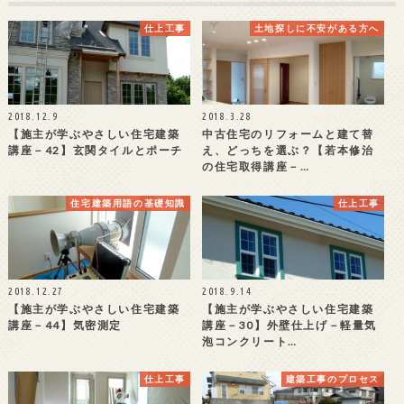
仕上工事
土地探しに不安がある方へ
2018.12.9
2018.3.28
【施主が学ぶやさしい住宅建築
中古住宅のリフォームと建て替
講座－42】玄関タイルとポーチ
え、どっちを選ぶ？【若本修治
の住宅取得講座－…
住宅建築用語の基礎知識
仕上工事
2018.12.27
2018.9.14
【施主が学ぶやさしい住宅建築
【施主が学ぶやさしい住宅建築
講座－44】気密測定
講座－30】外壁仕上げ－軽量気
泡コンクリート…
仕上工事
建築工事のプロセス