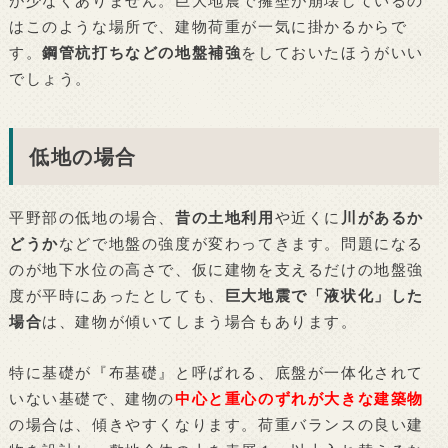
が少なくありません。巨大地震で擁壁が崩壊しているの
はこのような場所で、建物荷重が一気に掛かるからで
す。
鋼管杭打ちなどの地盤補強
をしておいたほうがいい
でしょう。
低地の場合
平野部の低地の場合、
昔の土地利用
や近くに
川があるか
どうか
などで地盤の強度が変わってきます。問題になる
のが地下水位の高さで、仮に建物を支えるだけの地盤強
度が平時にあったとしても、
巨大地震で「液状化」した
場合
は、建物が傾いてしまう場合もあります。
特に基礎が『布基礎』と呼ばれる、底盤が一体化されて
いない基礎で、建物の
中心と重心のずれが大きな建築物
の場合は、傾きやすくなります。荷重バランスの良い建