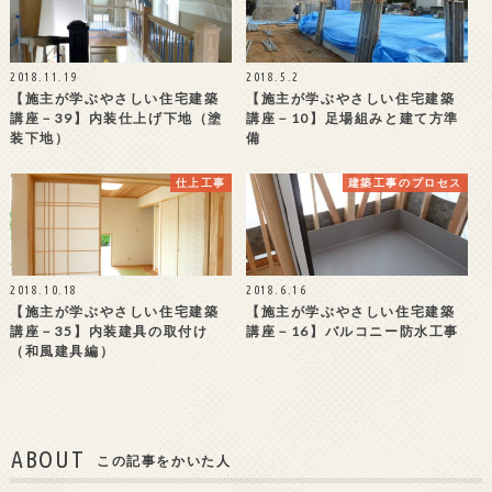
2018.11.19
2018.5.2
【施主が学ぶやさしい住宅建築
【施主が学ぶやさしい住宅建築
講座－39】内装仕上げ下地（塗
講座－10】足場組みと建て方準
装下地）
備
仕上工事
建築工事のプロセス
2018.10.18
2018.6.16
【施主が学ぶやさしい住宅建築
【施主が学ぶやさしい住宅建築
講座－35】内装建具の取付け
講座－16】バルコニー防水工事
（和風建具編）
ABOUT
この記事をかいた人