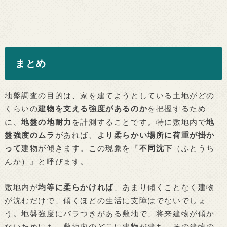
まとめ
地盤調査の目的は、家を建てようとしている土地がどの
くらいの
建物を支える強度があるのか
を把握するため
に、
地盤の地耐力
を計測することです。特に敷地内で
地
盤強度のムラ
があれば、
より柔らかい場所に荷重が掛か
って
建物が傾きます。この現象を『
不同沈下
（ふとうち
んか）』と呼びます。
敷地内が
均等に柔らかければ
、あまり傾くことなく建物
が沈むだけで、傾くほどの生活に支障はでないでしょ
う。地盤強度にバラつきがある敷地で、将来建物が傾か
ないためにも、敷地内のどこに建物が建ち、その建物の