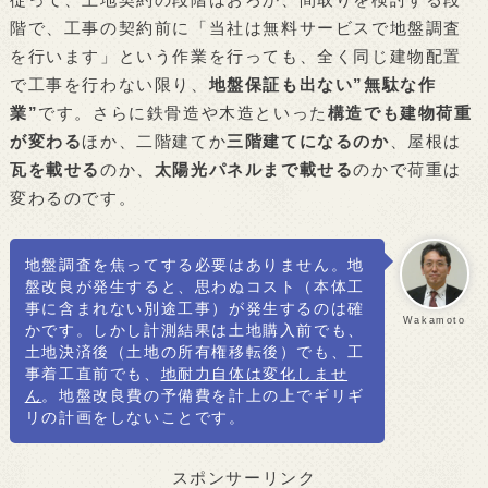
階で、工事の契約前に「当社は無料サービスで地盤調査
を行います」という作業を行っても、全く同じ建物配置
で工事を行わない限り、
地盤保証も出ない”無駄な作
業”
です。さらに鉄骨造や木造といった
構造でも建物荷重
が変わる
ほか、二階建てか
三階建てになるのか
、屋根は
瓦を載せる
のか、
太陽光パネルまで載せる
のかで荷重は
変わるのです。
地盤調査を焦ってする必要はありません。地
盤改良が発生すると、思わぬコスト（本体工
事に含まれない別途工事）が発生するのは確
Wakamoto
かです。しかし計測結果は土地購入前でも、
土地決済後（土地の所有権移転後）でも、工
事着工直前でも、
地耐力自体は変化しませ
ん
。地盤改良費の予備費を計上の上でギリギ
リの計画をしないことです。
スポンサーリンク