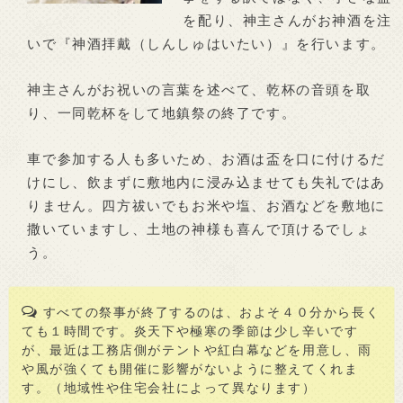
を配り、神主さんがお神酒を注
いで『神酒拝戴（しんしゅはいたい）』を行います。
神主さんがお祝いの言葉を述べて、乾杯の音頭を取
り、一同乾杯をして地鎮祭の終了です。
車で参加する人も多いため、お酒は盃を口に付けるだ
けにし、飲まずに敷地内に浸み込ませても失礼ではあ
りません。四方祓いでもお米や塩、お酒などを敷地に
撒いていますし、土地の神様も喜んで頂けるでしょ
う。
すべての祭事が終了するのは、およそ４０分から長く
ても１時間です。炎天下や極寒の季節は少し辛いです
が、最近は工務店側がテントや紅白幕などを用意し、雨
や風が強くても開催に影響がないように整えてくれま
す。（地域性や住宅会社によって異なります）