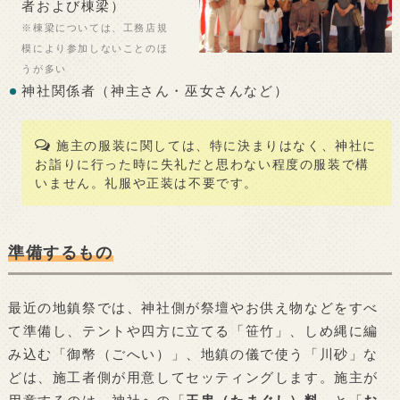
者および棟梁）
※棟梁については、工務店規
模により参加しないことのほ
うが多い
神社関係者（神主さん・巫女さんなど）
施主の服装に関しては、特に決まりはなく、神社に
お詣りに行った時に失礼だと思わない程度の服装で構
いません。礼服や正装は不要です。
準備するもの
最近の地鎮祭では、神社側が祭壇やお供え物などをすべ
て準備し、テントや四方に立てる「笹竹」、しめ縄に編
み込む「御幣（ごへい）」、地鎮の儀で使う「川砂」な
どは、施工者側が用意してセッティングします。施主が