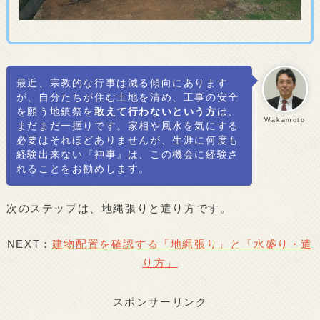
最近、宗教的な行事は減る傾向にあります
が、自分たちが住む土地を清め、工事の安全
を願う地鎮祭を
敢えて行わないという方
は、
Wakamoto
まだまだ一握りです。家相や風水を気にする
必要はそれほどありませんが、生涯に何度も
経験出来ない『神事』は、この機会に経験さ
れることをお勧めします。
次のステップは、地縄張りと遣り方です。
NEXT：
建物配置を確認する「地縄張り」と「水盛り・遣
り方」
スポンサーリンク