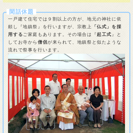
閑話休題
一戸建て住宅では９割以上の方が、地元の神社に依
頼し『地鎮祭』を行いますが、宗教上
「仏式」を採
用する
ご家庭もあります。その場合は『
起工式
』と
してお寺から
僧侶
が来られて、地鎮祭と似たような
流れで祭事を行います。