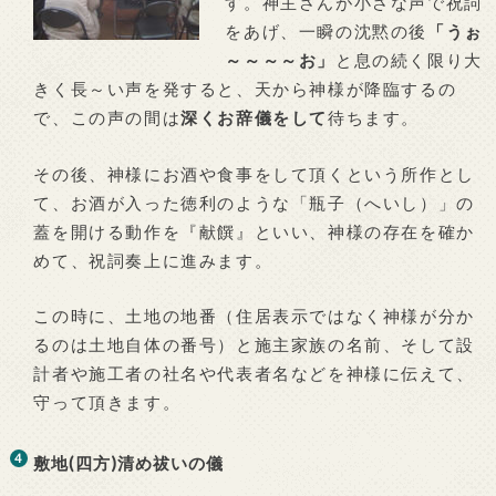
す。神主さんが小さな声で祝詞
をあげ、一瞬の沈黙の後
「うぉ
～～～～お」
と息の続く限り大
きく長～い声を発すると、天から神様が降臨するの
で、この声の間は
深くお辞儀をして
待ちます。
その後、神様にお酒や食事をして頂くという所作とし
て、お酒が入った徳利のような「瓶子（へいし）」の
蓋を開ける動作を『献饌』といい、神様の存在を確か
めて、祝詞奏上に進みます。
この時に、土地の地番（住居表示ではなく神様が分か
るのは土地自体の番号）と施主家族の名前、そして設
計者や施工者の社名や代表者名などを神様に伝えて、
守って頂きます。
敷地(四方)清め祓いの儀