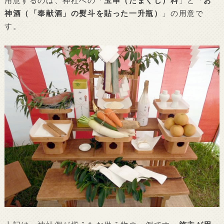
用意するのは、神社への「
玉串（たまぐし）料
」と「
お
神酒（「奉献酒」の熨斗を貼った一升瓶）
」の用意で
す。