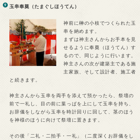
玉串奉奠（たまぐしほうてん）
神前に榊の小枝でつくられた玉
串を納めます。
まずは神主さんからお手本を見
せるように奉奠（ほうてん）す
るので、同じように行います。
神主さんの次が建築主である施
主家族、そして設計者、施工者
と続きます。
神主さんから玉串を両手を添えて預かったら、祭壇の
前で一礼し、目の前に葉っぱを上にして玉串を持ち、
お辞儀をしながら玉串を時計回りに回して、茎のほう
を神様のほうに向けて祭壇に置きます。
その後「二礼・二拍手・一礼」（二度深くお辞儀をし