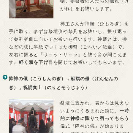
物、参会者の人たちの穢れ（け
がれ）をお祓いします。
神主さんが神籬（ひもろぎ）を
手に取り、まずは祭壇側や祭具をお祓いし、振り返っ
て参列者側に向いてお祓いを行います。神籬とは、榊
などの枝に半紙でつくった御幣（ごへい／紙垂）で、
左右に振ると「サ～ッ・サ～ッ」と祓う音が聞こえま
す。
軽く頭を下げ
目を閉じてお祓いしてもらいます。
降神の儀（こうしんのぎ），献饌の儀（けんせんの
ぎ），祝詞奏上（のりとそうじょう）
祭壇に置かれ、表からは見えな
いようにくるまれた鏡に、
一時
的に神様に降りて宿ってもらう
儀式『降神の儀』が始まりま