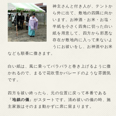
神主さんと付き人が、テントか
ら外に出て、敷地の四隅に向か
います。お神酒・お米・お塩・
半紙を小さく四角に切った白い
紙を用意して、四方から邪悪な
存在が敷地内に入って来ないよ
うにお祓いをし、お神酒やお米
なども順番に撒きます。
白い紙は、風に乗ってパラパラと巻き上げるように撒
かれるので、まるで花吹雪かパレードのような雰囲気
です。
四方を祓い終ったら、元の位置に戻って本番である
『
地鎮の儀
』がスタートです。清め祓いの儀の時、施
主家族はそのまま動かずに席に留まります。