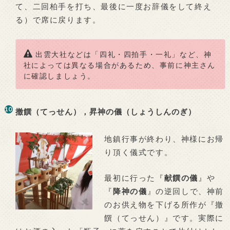
て、二回柏手を打ち、最後に一度お辞儀をして終え
る）で席に戻ります。
出雲大社などは「四礼・四拍手・一礼」など、神
社によっては異なる場合があるため、事前に神主さん
に確認しましょう。
撤饌（てっせん），昇神の儀（しょうしんのぎ）
地鎮行事が終わり、神様にお帰
り頂く儀式です。
最初に行った『
献饌の儀
』や
『
降神の儀
』の逆回しで、神前
のお供え物を下げる所作が『撤
饌（てっせん）』です。実際に