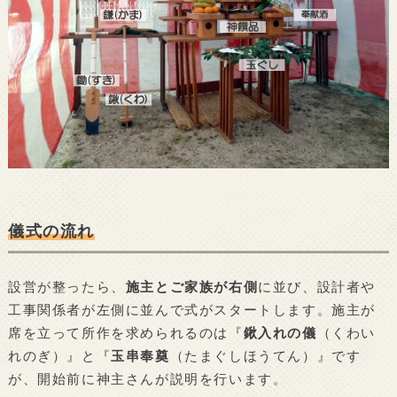
儀式の流れ
設営が整ったら、
施主とご家族が右側
に並び、設計者や
工事関係者が左側に並んで式がスタートします。施主が
席を立って所作を求められるのは『
鍬入れの儀
（くわい
れのぎ）』と『
玉串奉奠
（たまぐしほうてん）』です
が、開始前に神主さんが説明を行います。