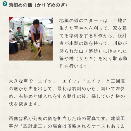
苅初めの儀（かりぞめのぎ）
地鎮の儀のスタートは、土地に
生えた草や木を刈って、家を建
てる準備をする所作から。設計
者が木製の鎌を持って、川砂が
盛られた山（盛砂）に挿された
笹や榊（サカキ）を刈り取る動
作を行います。
大きな声で「エイッ」「エイッ」「エイッ」と三回腹
の底から声を出して、最初は右斜めから、続いて左斜
め、右斜めと鎌入れをする動作の後、挿していた榊の
枝を抜きます。
画像は私が苅初の儀を担当した時の写真です。建築工
事が「設計施工」の場合は省略されるケースもありま