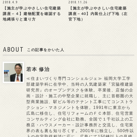
2018.4.9
2018.11.26
【施主が学ぶやさしい住宅建築
【施主が学ぶやさしい住宅建築
講座－４】建物配置を確認する
講座－40】内装仕上げ下地（左
地縄張りと遣り方
官下地）
ABOUT
この記事をかいた人
若本 修治
≪住まいづくり専門コンシェルジェ≫ 福岡大学工学
部建築学科に在学中、当時の人気建築家『宮脇檀建築
研究所』のオープンデスクを体験。卒業後、店舗の企
画・設計・施工の中堅企業に就職し、主に首都圏の大
型商業施設、駅ビル等のテナント工事にてコンストラ
クション・マネジメントを体験。1991年に東京から
広島に移住し、住宅リフォームのＦＣ本部、住宅営業
コンサルティング会社に勤務。全国で１千社以上の工
務店・ハウスメーカー・設計事務所と交流し、住宅業
界の表も裏も知り尽くす。2001年に独立し、500件以
上の住宅取得相談に応じ、広島にて150棟以上の見積