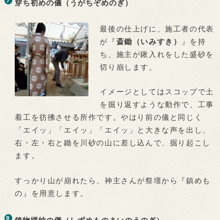
穿ち初めの儀（うがちぞめのぎ）
最後の仕上げに、施工者の代表
が『
斎鋤（いみすき）
』を持
ち、施主が鍬入れをした盛砂を
切り崩します。
イメージとしてはスコップで土
を掘り返すような動作で、工事
着工を彷彿させる所作です。やはり前の儀と同じく
「エイッ」「エイッ」「エイッ」と大きな声を出し、
右・左・右と鋤を川砂の山に差し込んで、掘り起こし
ます。
すっかり山が崩れたら、神主さんが祭壇から『鎮めも
の』を用意します。
鎮物埋納の儀（しずめものまいのうのぎ）