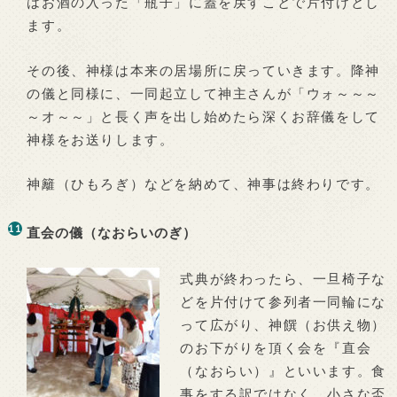
はお酒の入った「瓶子」に蓋を戻すことで片付けとし
ます。
その後、神様は本来の居場所に戻っていきます。降神
の儀と同様に、一同起立して神主さんが「ウォ～～～
～オ～～」と長く声を出し始めたら深くお辞儀をして
神様をお送りします。
神籬（ひもろぎ）などを納めて、神事は終わりです。
直会の儀（なおらいのぎ）
式典が終わったら、一旦椅子な
どを片付けて参列者一同輪にな
って広がり、神饌（お供え物）
のお下がりを頂く会を『直会
（なおらい）』といいます。食
事をする訳ではなく、小さな盃