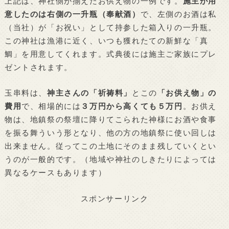
上記は、神社側が揃えたお供え物の一例です。
施主が用
意したのは右側の一升瓶（奉献酒）
で、左側のお酒は私
（当社）が「お祝い」として持参した箱入りの一升瓶。
この神社は漁港に近く、いつも獲れたての新鮮な「真
鯛」を用意してくれます。式典後には施主ご家族にプレ
ゼントされます。
玉串料は、
神主さんの「祈祷料」
とこの
「お供え物」の
費用
で、相場的には
３万円から高くても５万円
。お供え
物は、地鎮祭の祭壇に降りてこられた神様にお酒や食事
を振る舞ういう形となり、他の方の地鎮祭に使い回しは
出来ません。従ってこの土地にそのまま残していくとい
うのが一般的です。（地域や神社のしきたりによっては
異なるケースもあります）
スポンサーリンク