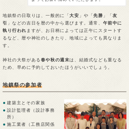
地鎮祭の日取りは、一般的に「
大安
」や「
先勝
」「
友
引
」などの吉日を暦の中から選びます。通常、
午前中に
執り行われ
ますが、お日柄によっては正午にスタートす
るなど、暦や神社のしきたり、地域によっても異なりま
す。
神社の大祭がある
春や秋の週末
は、結婚式なども重なる
ため、早めに予約しておいたほうがいいでしょう。
地鎮祭の参加者
建築主とその家族
設計監理者（設計事務
所）
施工業者（工務店関係