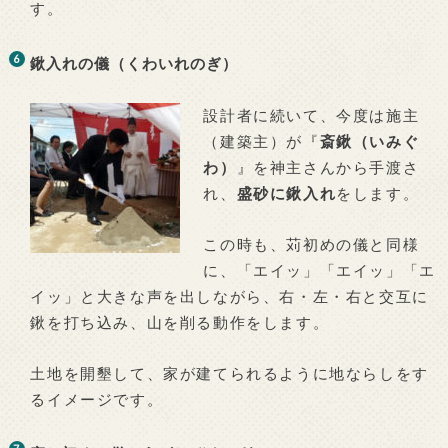
す。
鍬入れの儀（くわいれのぎ）
設計者に続いて、今度は施主
（建築主）が『
斎鍬（いみぐ
わ）
』を神主さんから手渡さ
れ、
盛砂に鍬入れ
をします。
この時も、苅初めの儀と同様
に、「エイッ」「エイッ」「エ
イッ」と大きな声を出しながら、右・左・右と交互に
鍬を打ち込み、山を削る動作をします。
土地を開墾して、家が建てられるように地ならしをす
るイメージです。