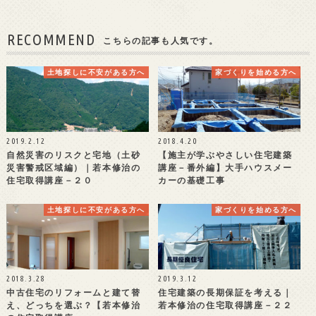
RECOMMEND
こちらの記事も人気です。
土地探しに不安がある方へ
家づくりを始める方へ
2019.2.12
2018.4.20
自然災害のリスクと宅地（土砂
【施主が学ぶやさしい住宅建築
災害警戒区域編）｜若本修治の
講座－番外編】大手ハウスメー
住宅取得講座－２０
カーの基礎工事
土地探しに不安がある方へ
家づくりを始める方へ
2018.3.28
2019.3.12
中古住宅のリフォームと建て替
住宅建築の長期保証を考える｜
え、どっちを選ぶ？【若本修治
若本修治の住宅取得講座－２２