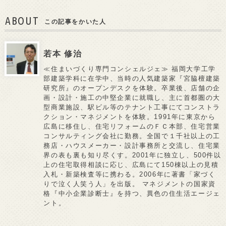
ABOUT
この記事をかいた人
若本 修治
≪住まいづくり専門コンシェルジェ≫ 福岡大学工学
部建築学科に在学中、当時の人気建築家『宮脇檀建築
研究所』のオープンデスクを体験。卒業後、店舗の企
画・設計・施工の中堅企業に就職し、主に首都圏の大
型商業施設、駅ビル等のテナント工事にてコンストラ
クション・マネジメントを体験。1991年に東京から
広島に移住し、住宅リフォームのＦＣ本部、住宅営業
コンサルティング会社に勤務。全国で１千社以上の工
務店・ハウスメーカー・設計事務所と交流し、住宅業
界の表も裏も知り尽くす。2001年に独立し、500件以
上の住宅取得相談に応じ、広島にて150棟以上の見積
入札・新築検査等に携わる。2006年に著書「家づく
りで泣く人笑う人」を出版。 マネジメントの国家資
格『中小企業診断士』を持つ、異色の住生活エージェ
ント。