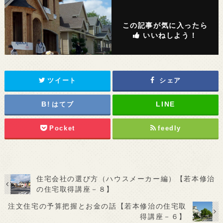
この記事が気に入ったら
いいねしよう！
ツイート
シェア
はてブ
Pocket
feedly
住宅会社の選び方（ハウスメーカー編）【若本修治
の住宅取得講座－８】
注文住宅の予算把握とお金の話【若本修治の住宅取
得講座－６】