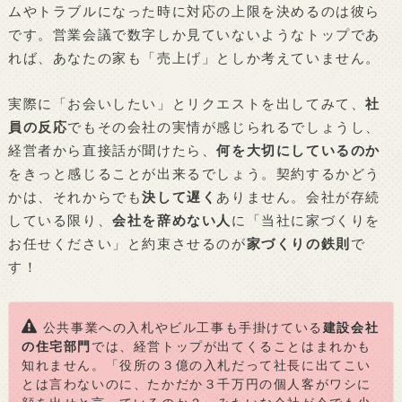
ムやトラブルになった時に対応の上限を決めるのは彼ら
です。営業会議で数字しか見ていないようなトップであ
れば、あなたの家も「売上げ」としか考えていません。
実際に「お会いしたい」とリクエストを出してみて、
社
員の反応
でもその会社の実情が感じられるでしょうし、
経営者から直接話が聞けたら、
何を大切にしているのか
をきっと感じることが出来るでしょう。契約するかどう
かは、それからでも
決して遅く
ありません。会社が存続
している限り、
会社を辞めない人
に「当社に家づくりを
お任せください」と約束させるのが
家づくりの鉄則
で
す！
公共事業への入札やビル工事も手掛けている
建設会社
の住宅部門
では、経営トップが出てくることはまれかも
知れません。「役所の３億の入札だって社長に出てこい
とは言わないのに、たかだか３千万円の個人客がワシに