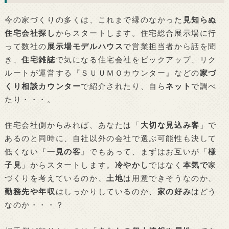
今の家づくりの多くは、これまで縁のなかった
見知らぬ
住宅会社探し
からスタートします。住宅総合展示場に行
って数社の
展示場モデルハウス
で営業担当者から話を聞
き、
住宅雑誌
で気になる住宅会社をピックアップ、リク
ルートが運営する『ＳＵＵＭＯカウンター』などの
家づ
くり相談カウンター
で紹介されたり、自ら
ネット
で調べ
たり・・・。
住宅会社側からみれば、あなたは「
大切な見込み客
」で
あるのと同時に、自社以外の会社で選ぶ可能性も決して
低くない『
一見の客
』でもあって、まずはお互いが「
様
子見
」からスタートします。
冷やかし
ではなく
本気で
家
づくりを考えているのか、
土地
は用意できそうなのか、
勤務先や年収
はしっかりしているのか、
家の好み
はどう
なのか・・・？