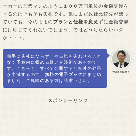
ーカーの営業マンのように１００万円単位の金額交渉を
するのはそもそも失礼です。仮にまだ数社比較先が残っ
ていても、今のままの
プランと仕様を変えず
に金額交渉
には応じてくれないでしょう。ではどうしたらいいの
か・・・。
相手に失礼にならず、やる気も失わせること
なく予算内に収める賢い交渉術があるので
す。こちらも、すべて公開すると交渉の効果
Wakamoto
が半減するので、
無料の電子ブック
にまとめ
ました。ご興味のある方は請求下さい。
スポンサーリンク