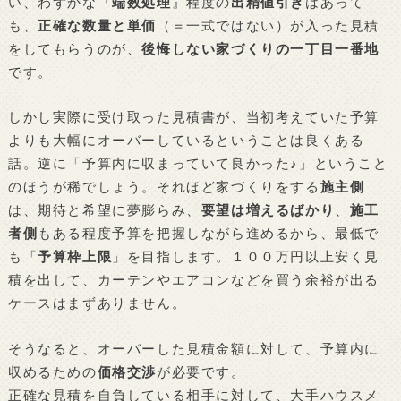
い、わずかな『
端数処理
』程度の
出精値引き
はあって
も、
正確な数量と単価
（＝一式ではない）が入った見積
をしてもらうのが、
後悔しない家づくりの一丁目一番地
です。
しかし実際に受け取った見積書が、当初考えていた予算
よりも大幅にオーバーしているということは良くある
話。逆に「予算内に収まっていて良かった♪」ということ
のほうが稀でしょう。それほど家づくりをする
施主側
は、期待と希望に夢膨らみ、
要望は増えるばかり
、
施工
者側
もある程度予算を把握しながら進めるから、最低で
も「
予算枠上限
」を目指します。１００万円以上安く見
積を出して、カーテンやエアコンなどを買う余裕が出る
ケースはまずありません。
そうなると、オーバーした見積金額に対して、予算内に
収めるための
価格交渉
が必要です。
正確な見積を自負している相手に対して、大手ハウスメ