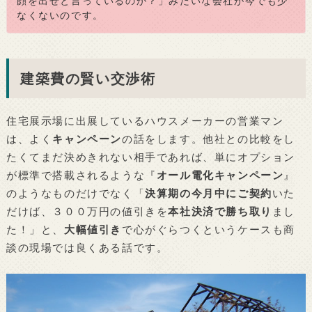
顔を出せと言っているのか？」みたいな会社が今でも少
なくないのです。
建築費の賢い交渉術
住宅展示場に出展しているハウスメーカーの営業マン
は、よく
キャンペーン
の話をします。他社との比較をし
たくてまだ決めきれない相手であれば、単にオプション
が標準で搭載されるような『
オール電化キャンペーン
』
のようなものだけでなく「
決算期の今月中にご契約
いた
だけば、３００万円の値引きを
本社決済で勝ち取り
まし
た！」と、
大幅値引き
で心がぐらつくというケースも商
談の現場では良くある話です。