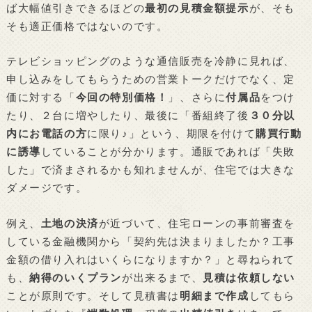
ば大幅値引きできるほどの
最初の見積金額提示
が、そも
そも適正価格ではないのです。
テレビショッピングのような通信販売を冷静に見れば、
申し込みをしてもらうための営業トークだけでなく、定
価に対する「
今回の特別価格！
」、さらに
付属品
をつけ
たり、２台に増やしたり、最後に「番組終了後
３０分以
内にお電話の方
に限り♪」という、期限を付けて
購買行動
に誘導
していることが分かります。通販であれば「失敗
した」で済まされるかも知れませんが、住宅では大きな
ダメージです。
例え、
土地の決済
が近づいて、住宅ローンの事前審査を
している金融機関から「契約先は決まりましたか？工事
金額の借り入れはいくらになりますか？」と尋ねられて
も、
納得のいくプラン
が出来るまで、
見積は依頼しない
ことが原則です。そして見積書は
明細まで作成
してもら