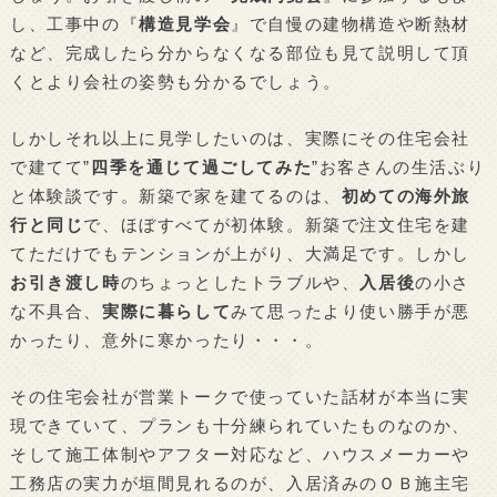
し、工事中の『
構造見学会
』で自慢の建物構造や断熱材
など、完成したら分からなくなる部位も見て説明して頂
くとより会社の姿勢も分かるでしょう。
しかしそれ以上に見学したいのは、実際にその住宅会社
で建てて”
四季を通じて過ごしてみた
”お客さんの生活ぶり
と体験談です。新築で家を建てるのは、
初めての海外旅
行と同じ
で、ほぼすべてが初体験。新築で注文住宅を建
てただけでもテンションが上がり、大満足です。しかし
お引き渡し時
のちょっとしたトラブルや、
入居後
の小さ
な不具合、
実際に暮らして
みて思ったより使い勝手が悪
かったり、意外に寒かったり・・・。
その住宅会社が営業トークで使っていた話材が本当に実
現できていて、プランも十分練られていたものなのか、
そして施工体制やアフター対応など、ハウスメーカーや
工務店の実力が垣間見れるのが、入居済みのＯＢ施主宅