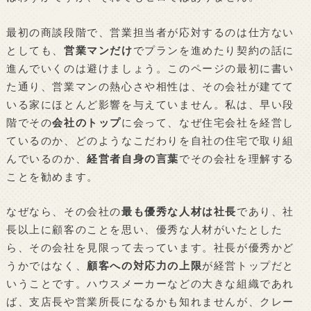
最初の商談段階で、営業担当者が応対するのは仕方ない
としても、
営業マンだけ
でプランを進めたり契約の話に
進んでいくのは避けましょう。このページの最初に書い
た通り、営業マンの熱心さや相性は、その会社が建てて
いる家にほとんど影響を与えていません。私は、早い段
階でその
会社のトップ
に会って、なぜ住宅会社を経営し
ているのか、どのようなこだわりを自社の住宅で取り組
んでいるのか、
経営者自身の言葉
でその会社を理解する
ことを勧めます。
なぜなら、その会社の
最も優秀な人材は社長
であり、社
長以上に顧客のことを思い、優秀な人材がいたとした
ら、その会社を見限って去っています。社長が優秀かど
うかではなく、
顧客への対応力の上限
が経営トップだと
いうことです。ハウスメーカーなどの大きな組織であれ
ば、支店長や営業所長になるかも知れませんが、クレー