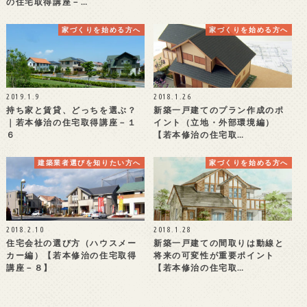
の住宅取得講座－…
家づくりを始める方へ
家づくりを始める方へ
2019.1.9
2018.1.26
持ち家と賃貸、どっちを選ぶ？
新築一戸建てのプラン作成のポ
｜若本修治の住宅取得講座－１
イント（立地・外部環境編）
６
【若本修治の住宅取…
建築業者選びを知りたい方へ
家づくりを始める方へ
2018.2.10
2018.1.28
住宅会社の選び方（ハウスメー
新築一戸建ての間取りは動線と
カー編）【若本修治の住宅取得
将来の可変性が重要ポイント
講座－８】
【若本修治の住宅取…