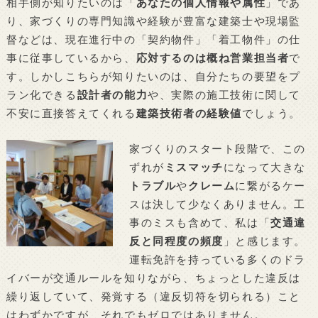
相手側が知りたいのは「
あなたの個人情報や属性
」であ
り、家づくりの専門知識や経験が豊富な建築士や現場監
督などは、現在進行中の「契約物件」「着工物件」の仕
事に従事しているから、
応対するのは概ね営業担当者
で
す。しかしこちらが知りたいのは、自分たちの要望をプ
ラン化できる
設計者の能力
や、実際の施工技術に関して
不安に直接答えてくれる
建築技術者の経験値
でしょう。
家づくりのスタート段階で、この
ずれが
ミスマッチ
になって大きな
トラブル
や
クレーム
に繋がるケー
スは決して少なくありません。工
事のミスも含めて、私は「
交通違
反と同程度の頻度
」と感じます。
運転免許を持っている多くのドラ
イバーが交通ルールを知りながら、ちょっとした違反は
繰り返していて、発覚する（違反切符を切られる）こと
はわずかですが、それでもゼロではありません。