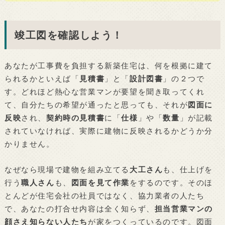
竣工図を確認しよう！
あなたが工事費を負担する新築住宅は、何を根拠に建て
られるかといえば「
見積書
」と「
設計図書
」の２つで
す。どれほど熱心な営業マンが要望を聞き取ってくれ
て、自分たちの希望が通ったと思っても、それが
図面に
反映
され、
契約時の見積書
に「
仕様
」や「
数量
」が記載
されていなければ、実際に建物に反映されるかどうか分
かりません。
なぜなら現場で建物を組み立てる
大工さん
も、仕上げを
行う
職人さん
も、
図面を見て作業
をするのです。そのほ
とんどが住宅会社の社員ではなく、協力業者の人たち
で、あなたの打合せ内容は全く知らず、
担当営業マンの
顔さえ知らない人たち
が家をつくっているのです。図面